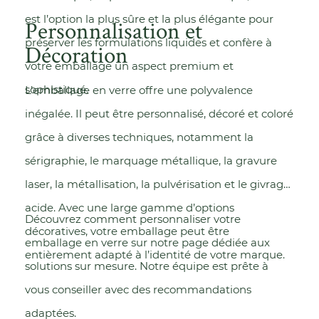
est l’option la plus sûre et la plus élégante pour
Personnalisation et
préserver les formulations liquides et confère à
Décoration
votre emballage un aspect premium et
sophistiqué.
L’emballage en verre offre une polyvalence
inégalée. Il peut être personnalisé, décoré et coloré
grâce à diverses techniques, notamment la
sérigraphie, le marquage métallique, la gravure
laser, la métallisation, la pulvérisation et le givrage
acide. Avec une large gamme d’options
Découvrez comment personnaliser votre
décoratives, votre emballage peut être
emballage en verre sur notre page dédiée aux
entièrement adapté à l’identité de votre marque.
solutions sur mesure
. Notre équipe est prête à
vous conseiller avec des recommandations
adaptées.