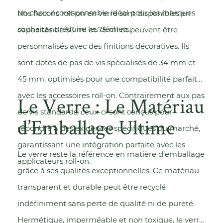
un choix écoresponsable idéal pour les marques
Nos flacons roll-on en verre sont disponibles en
souhaitant réduire les déchets.
capacités de 50 ml et 75 ml et peuvent être
personnalisés avec des finitions décoratives. Ils
sont dotés de pas de vis spécialisés de 34 mm et
45 mm, optimisés pour une compatibilité parfaite
avec les accessoires roll-on. Contrairement aux pas
Le Verre : Le Matériau
de vis standards, ceux-ci sont conçus pour
d’Emballage Ultime
répondre à des exigences spécifiques du marché,
garantissant une intégration parfaite avec les
Le verre reste la référence en matière d’emballage
applicateurs roll-on.
grâce à ses qualités exceptionnelles. Ce matériau
transparent et durable peut être recyclé
indéfiniment sans perte de qualité ni de pureté.
Hermétique, imperméable et non toxique, le verre