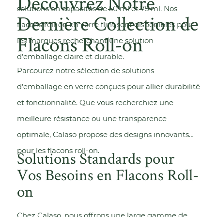
Découvrez Notre
solutions en capacités de 50 ml et 75 ml. Nos
Dernière Collection de
flacons roll-on en
verre flint
sont disponibles pour
Flacons Roll-on
les marques recherchant une solution
d’emballage claire et durable.
Parcourez notre sélection de solutions
d’emballage en verre conçues pour allier durabilité
et fonctionnalité. Que vous recherchiez une
meilleure résistance ou une transparence
optimale, Calaso propose des designs innovants
pour les flacons roll-on.
Solutions Standards pour
Vos Besoins en Flacons Roll-
on
Chez Calaso, nous offrons une large gamme de