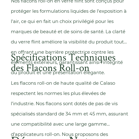
Nos flacons roll-on en verre flint sont conçus pour
protéger les formulations liquides de l'exposition à
l'air, ce qui en fait un choix privilégié pour les
marques de beauté et de soins de santé. La clarté
du verre flint améliore la visibilité du produit tout
en offrant une barrière protectrice contre les
Spécifications Techniques
éléments extérieurs, garantissant ainsi l’intégrité
des Flacons Roll-on
du produit et une présentation élégante.
Les flacons roll-on de haute qualité de Calaso
respectent les normes les plus élevées de
l’industrie. Nos flacons sont dotés de pas de vis
spécialisés standard de 34 mm et 45 mm, assurant
une compatibilité avec une large gamme
d’applicateurs roll-on. Nous proposons des