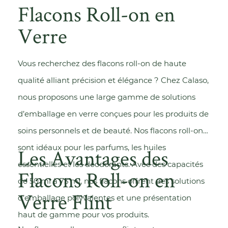
Flacons Roll-on en
Verre
Vous recherchez des flacons roll-on de haute
qualité alliant précision et élégance ? Chez Calaso,
nous proposons une large gamme de solutions
d’emballage en verre conçues pour les produits de
soins personnels et de beauté. Nos flacons roll-on
sont idéaux pour les parfums, les huiles
Les Avantages des
essentielles et les déodorants. Avec des capacités
Flacons Roll-on en
de 50 ml à 75 ml, nos flacons offrent des solutions
Verre Flint
d’emballage polyvalentes et une présentation
haut de gamme pour vos produits.