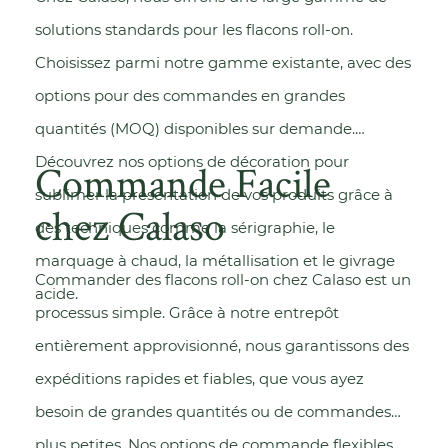
solutions standards pour les flacons roll-on.
Choisissez parmi notre gamme existante, avec des
options pour des commandes en grandes
quantités (MOQ) disponibles sur demande.
Découvrez nos options de décoration
pour
Commande Facile
sublimer la présentation de vos produits grâce à
chez Calaso
des techniques comme la sérigraphie, le
marquage à chaud, la métallisation et le givrage
Commander des flacons roll-on chez Calaso est un
acide.
processus simple. Grâce à notre
entrepôt
entièrement approvisionné
, nous garantissons des
expéditions rapides et fiables, que vous ayez
besoin de grandes quantités ou de commandes
plus petites. Nos options de commande flexibles