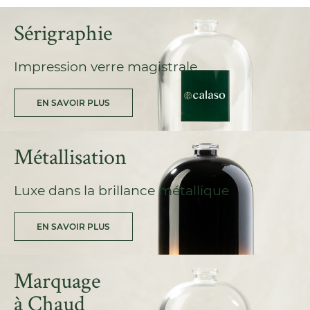
fournir conseils et assistance, transformant vos idées
Sérigraphie
créatives en réalité.
Impression verre magistrale
EN SAVOIR PLUS
Métallisation
Luxe dans la brillance métallique
EN SAVOIR PLUS
Marquage
à Chaud