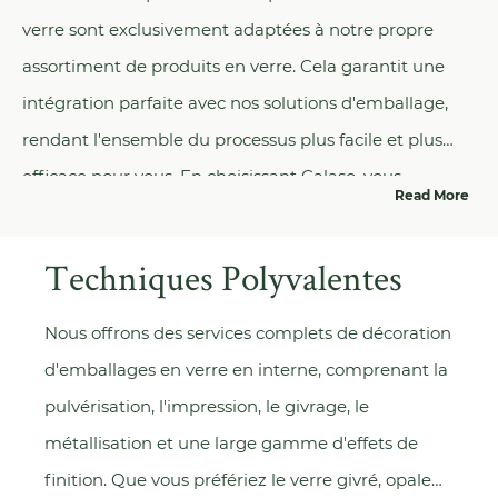
verre sont exclusivement adaptées à notre propre
assortiment de produits en verre. Cela garantit une
intégration parfaite avec nos solutions d'emballage,
rendant l'ensemble du processus plus facile et plus
efficace pour vous. En choisissant Calaso, vous
Read More
débloquez non seulement un monde de possibilités
créatives, mais vous bénéficiez également du confort
Techniques Polyvalentes
d'un guichet unique pour tous vos besoins en matière
d'emballage.
Nous offrons des services complets de décoration
d'emballages en
verre
en interne, comprenant la
pulvérisation, l'impression, le givrage, le
métallisation et une large gamme d'effets de
finition. Que vous préfériez le verre givré, opale