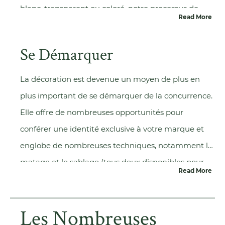
blanc, transparent ou coloré, notre processus de
Read More
production entièrement automatisé peut donner
vie à votre vision. Laissez-nous allumer votre
Se Démarquer
inspiration. Nous croyons en des possibilités
illimitées et sommes fiers de la qualité
La décoration est devenue un moyen de plus en
exceptionnelle que nous livrons constamment.
plus important de se démarquer de la concurrence.
Elle offre de nombreuses opportunités pour
conférer une identité exclusive à votre marque et
englobe de nombreuses techniques, notamment le
matage et le sablage (tous deux disponibles pour
Read More
des applications partielles), la pulvérisation
monochrome et multicolore (également applicable
Les Nombreuses
à des zones de surface spécifiques), la métallisation,