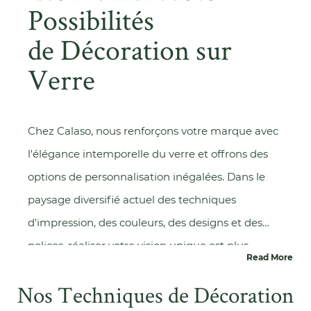
le marquage au laser, la tampographie, la
Possibilités
sérigraphie et le gaufrage.
de Décoration sur
Verre
Chez Calaso, nous renforçons votre marque avec
l'élégance intemporelle du verre et offrons des
options de personnalisation inégalées. Dans le
paysage diversifié actuel des techniques
d'impression, des couleurs, des designs et des
polices, réaliser votre vision unique est plus
Read More
accessible que jamais. Ce qui nous distingue ?
Nos Techniques de Décoration
Notre équipe d'experts chevronnés est là pour vous