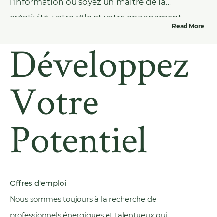
l'information ou soyez un maître de la
créativité, votre rôle et votre engagement
Read More
envers l'entreprise sont fondamentaux. Peu
Développez
importe le poste, tous nos collègues apportent
leur authenticité au travail, et nous travaillons
en équipe. En nous appuyant sur les
Votre
compétences et l'expertise des autres, nous
pouvons continuer à offrir des emballages en
Potentiel
verre de luxe à des entreprises du monde
entier.
Offres d'emploi
Nous sommes toujours à la recherche de
professionnels énergiques et talentueux qui