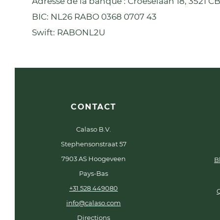
Adresse de la banque : Croeselaan 18, 3521 CB
BIC: NL26 RABO 0368 0707 43
Swift: RABONL2U
CONTACT
Calaso B.V.
Stephensonstraat 57
7903 AS Hoogeveen
B
Pays-Bas
+31 528 449080
info@calaso.com
Directions