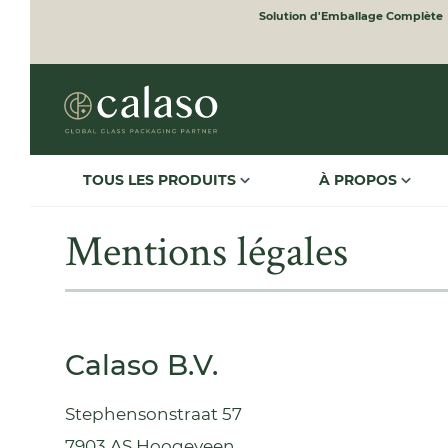
Solution d'Emballage Complète
to search
Skip to main navigation
TOUS LES PRODUITS
À PROPOS
Mentions légales
Calaso B.V.
Stephensonstraat 57
7903 AS Hoogeveen