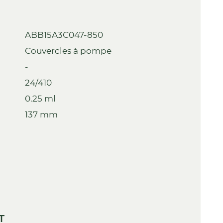
ABB15A3C047-850
Couvercles à pompe
-
24/410
0.25 ml
137 mm
T