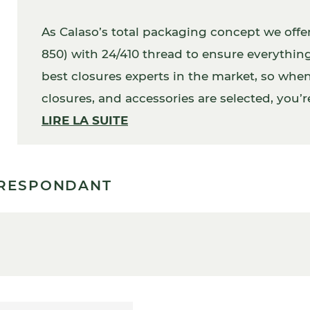
As Calaso’s total packaging concept we off
850) with 24/410 thread to ensure everythin
best closures experts in the market, so when 
closures, and accessories are selected, you’re
In addition, your packaging will work perfec
LIRE LA SUITE
RRESPONDANT