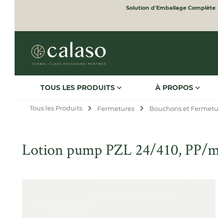
Solution d'Emballage Complète
to search
Skip to main navigation
TOUS LES PRODUITS
À PROPOS
Tous les Produits
Fermetures
Bouchons et Fermetu
Lotion pump PZL 24/410, PP/meta
Skip image gallery