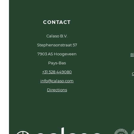
CONTACT
Calaso B.V.
Stephensonstraat 57
7903 AS Hoogeveen
B
Pays-Bas
+31 528 449080
info@calaso.com
Directions