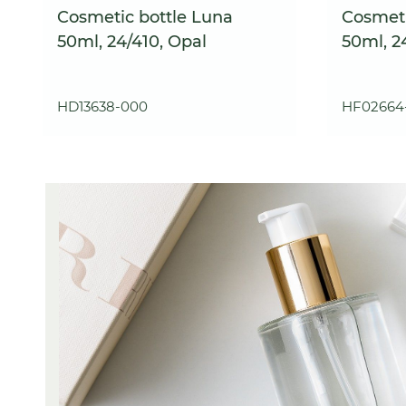
Cosmetic bottle Luna
Cosmeti
50ml, 24/410, Opal
50ml, 24
HD13638-000
HF02664