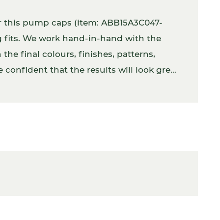
er this pump caps (item: ABB15A3C047-
g fits. We work hand-in-hand with the
the final colours, finishes, patterns,
 confident that the results will look great.
tly with the product inside.