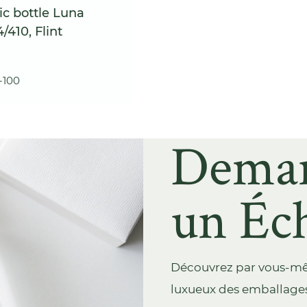
c bottle Luna
/410, Flint
-100
Dema
un Éch
Découvrez par vous-même
luxueux des emballages