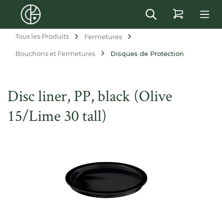
in content
Tous les Produits
Fermetures
Bouchons et Fermetures
Disques de Protection
Disc liner, PP, black (Olive
15/Lime 30 tall)
Skip image gallery