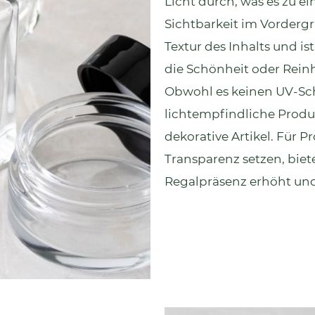
Licht durch, was es zu e
Sichtbarkeit im Vordergr
Textur des Inhalts und is
die Schönheit oder Rein
Obwohl es keinen UV-Schu
lichtempfindliche Produ
dekorative Artikel. Für P
Transparenz setzen, biete
Regalpräsenz erhöht und 