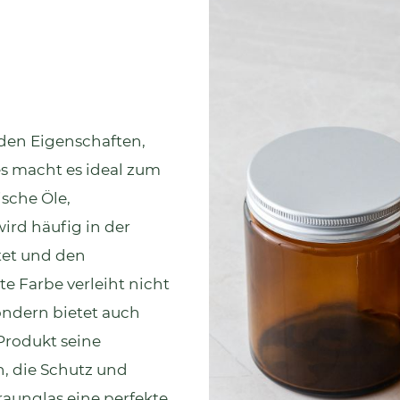
nden Eigenschaften,
s macht es ideal zum
sche Öle,
ird häufig in der
tet und den
te Farbe verleiht nicht
ondern bietet auch
 Produkt seine
n, die Schutz und
Braunglas eine perfekte