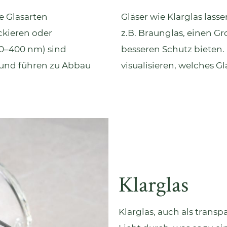
e Glasarten
Gläser wie Klarglas lass
ckieren oder
z.B. Braunglas, einen Gr
00–400 nm) sind
besseren Schutz bieten. 
 und führen zu Abbau
visualisieren, welches G
Klarglas
Klarglas
, auch als transp