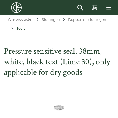
in content
Alle producten
Sluitingen
Doppen en sluitingen
Seals
Pressure sensitive seal, 38mm,
white, black text (Lime 30), only
applicable for dry goods
Skip image gallery