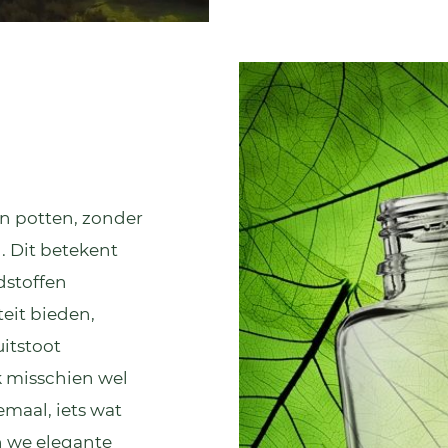
en potten, zonder
d. Dit betekent
dstoffen
eit bieden,
itstoot
k misschien wel
maal, iets wat
n we
elegante