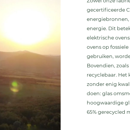
Zowel onze fabrie
gecertificeerde C
energiebronnen, 
energie. Dit bete
elektrische ovens
ovens op fossiele
gebruiken, worde
Bovendien, zoals w
recyclebaar. Het
zonder enig kwalit
doen: glas omsme
hoogwaardige gl
65% gerecycled m